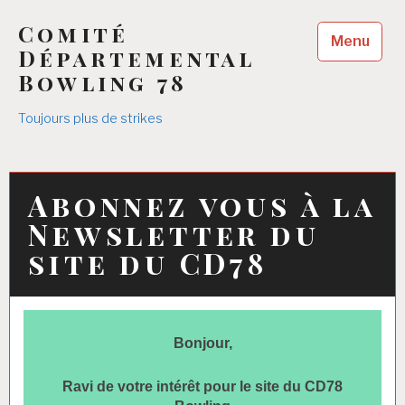
Accéder
Comité
au
Menu
contenu
Départemental
principal
Bowling 78
Toujours plus de strikes
Abonnez vous à la
Newsletter du
site du CD78
Bonjour,
Ravi de votre intérêt pour le site du CD78