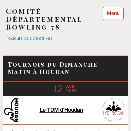
Accéder
Comité
au
Menu
contenu
Départemental
principal
Bowling 78
Toujours plus de strikes
Tournois du Dimanche
Matin à Houdan
12
AVR
2025