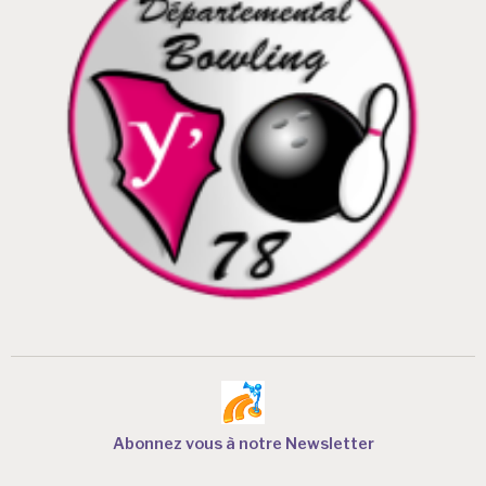
a
r
t
i
c
l
e
Abonnez vous à notre Newsletter